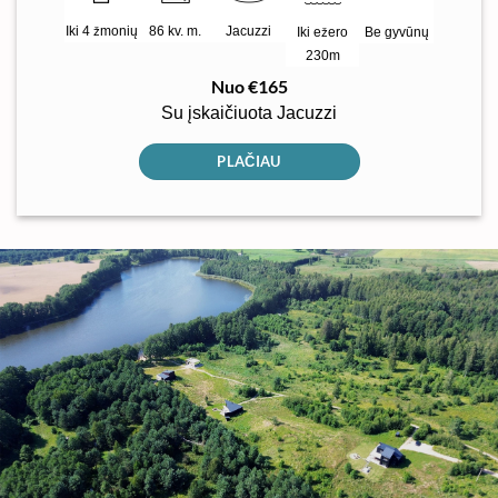
Iki 4 žmonių
86 kv. m.
Jacuzzi
Iki ežero
Be gyvūnų
230m
Nuo €165
Su įskaičiuota Jacuzzi
PLAČIAU