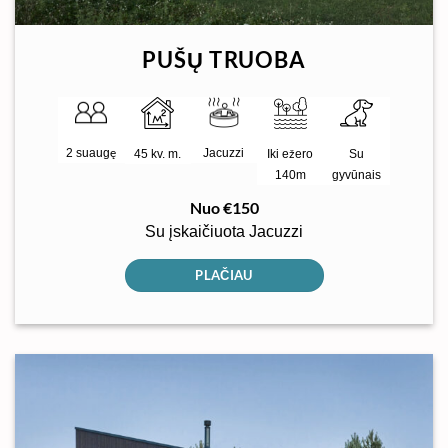
PUŠŲ TRUOBA
2 suaugę
Jacuzzi
45 kv. m.
Iki ežero
Su
140m
gyvūnais
Nuo €150
Su įskaičiuota Jacuzzi
PLAČIAU