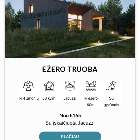
EŽERO TRUOBA
Iki 4 žmonių
Jacuzzi
63 kv.m.
Iki ežero
Su
60m
gyvūnais
Nuo €165
Su įskaičiuota Jacuzzi
PLAČIAU