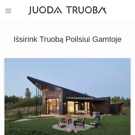
Skip
to
content
Išsirink Truobą Poilsiui Gamtoje